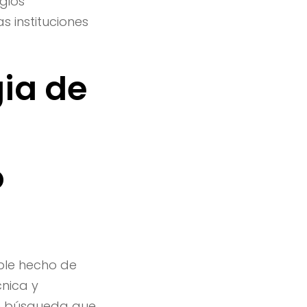
gios
 instituciones
gia de
o
mple hecho de
nica y
de búsqueda que