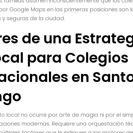
as familias asumen inconscientemente que los cole
r Google Maps en las primeras posiciones son las
 y seguras de la ciudad.
ares de una Estrate
ocal para Colegios
nacionales en Sant
ngo
to local no ocurre por arte de magia ni por el si
laciones modernas. Requiere una orquestación téc
últiples factores que le indiquen a los motores 