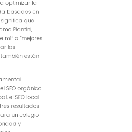
a optimizar la
ueda basados en
 significa que
mo Piantini,
e mí” o “mejores
ar las
e también están
damental
 el SEO orgánico
l, el SEO local
tres resultados
Para un colegio
oridad y