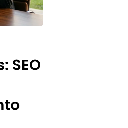
: SEO
nto