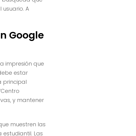
 usuario. A
en Google
ra impresión que
 debe estar
 principal
 “Centro
ivas, y mantener
 que muestren las
 estudiantil. Las