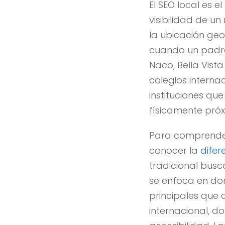
El SEO local es 
visibilidad de u
la ubicación geog
cuando un padre 
Naco, Bella Vist
colegios interna
instituciones qu
físicamente próx
Para comprender
conocer la
difer
tradicional busc
se enfoca en dom
principales que 
internacional, d