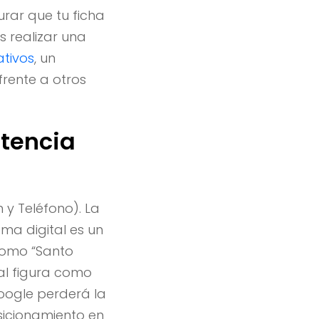
rar que tu ficha
 realizar una
ativos
, un
rente a otros
stencia
 y Teléfono). La
ema digital es un
 como “Santo
cal figura como
Google perderá la
sicionamiento en