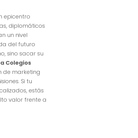
n epicentro
as, diplomáticos
n un nivel
a del futuro
o, sino sacar su
ra Colegios
n de marketing
iones. Si tu
calizados, estás
to valor frente a