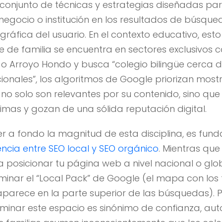
el conjunto de técnicas y estrategias diseñadas par
n negocio o institución en los resultados de búsq
ráfica del usuario. En el contexto educativo, esto
de familia se encuentra en sectores exclusivos co
a o Arroyo Hondo y busca “colegio bilingüe cerca d
cionales”, los algoritmos de Google priorizan mostr
e no solo son relevantes por su contenido, sino qu
imas y gozan de una sólida reputación digital.
 a fondo la magnitud de esta disciplina, es fun
encia entre SEO local y SEO orgánico
. Mientras que
a posicionar tu página web a nivel nacional o globa
inar el “Local Pack” de Google (el mapa con los 
aparece en la parte superior de las búsquedas). 
ominar este espacio es sinónimo de confianza, aut