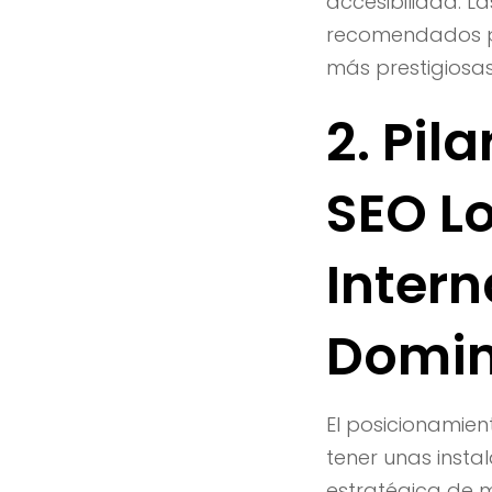
accesibilidad. L
recomendados po
más prestigiosas
2. Pil
SEO L
Inter
Domi
El posicionamien
tener unas insta
estratégica de m