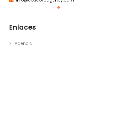
Enlaces
Agencia
Contacto
Servicios
Sobre Nosotros
Blog
Soporte
Política de Privacidad