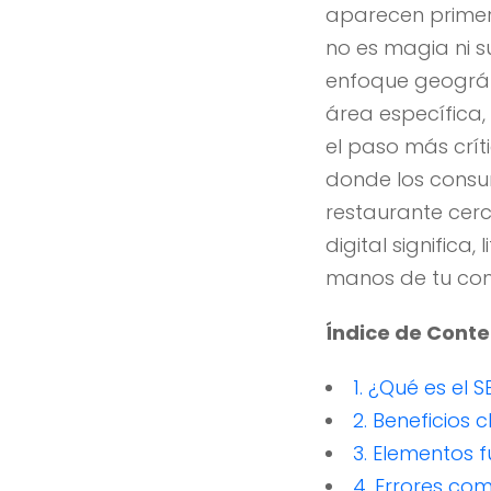
aparecen primer
no es magia ni 
enfoque geográfic
área específica
el paso más crít
donde los consu
restaurante cer
digital significa
manos de tu com
Índice de Cont
1. ¿Qué es el
2. Beneficios
3. Elementos 
4. Errores co