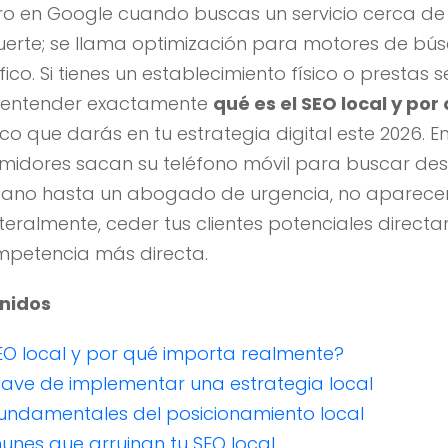
o en Google cuando buscas un servicio cerca de 
suerte; se llama optimización para motores de b
o. Si tienes un establecimiento físico o prestas s
, entender exactamente
qué es el SEO local y po
ico que darás en tu estrategia digital este 2026. 
midores sacan su teléfono móvil para buscar de
cano hasta un abogado de urgencia, no aparece
, literalmente, ceder tus clientes potenciales direct
petencia más directa.
enidos
 SEO local y por qué importa realmente?
 clave de implementar una estrategia local
fundamentales del posicionamiento local
munes que arruinan tu SEO local