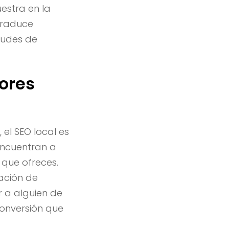
estra en la
 traduce
tudes de
ores
 el SEO local es
encuentran a
que ofreces.
ración de
r a alguien de
conversión que