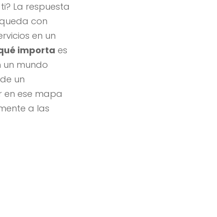
ti? La respuesta
úsqueda con
ervicios en un
r qué importa
es
En un mundo
sde un
r en ese mapa
amente a las