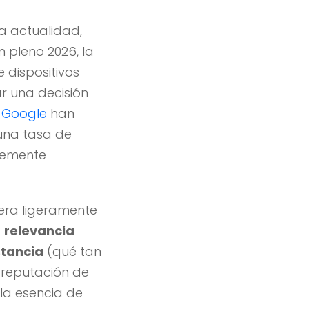
a actualidad,
 pleno 2026, la
 dispositivos
r una decisión
h Google
han
una tasa de
plemente
era ligeramente
:
relevancia
stancia
(qué tan
 reputación de
 la esencia de