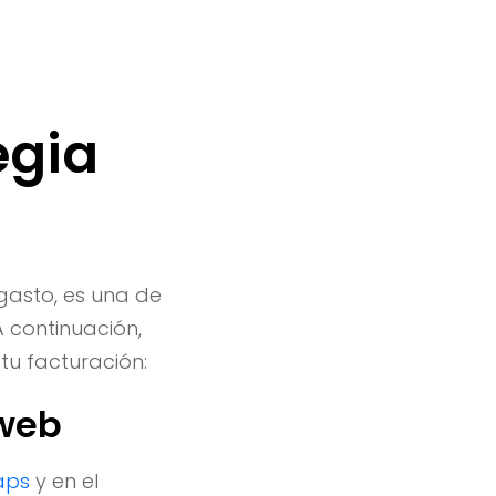
egia
 gasto, es una de
A continuación,
u facturación:
 web
aps
y en el