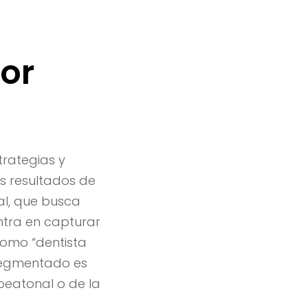
por
trategias y
os resultados de
al, que busca
entra en capturar
como “dentista
rsegmentado es
peatonal o de la