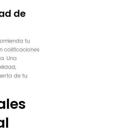
dad de
comienda tu
 calificaciones
ca. Una
ilidad,
uerta de tu
ales
al