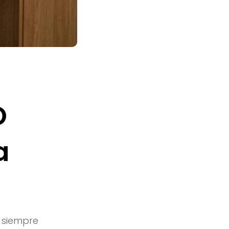
O
a
 siempre